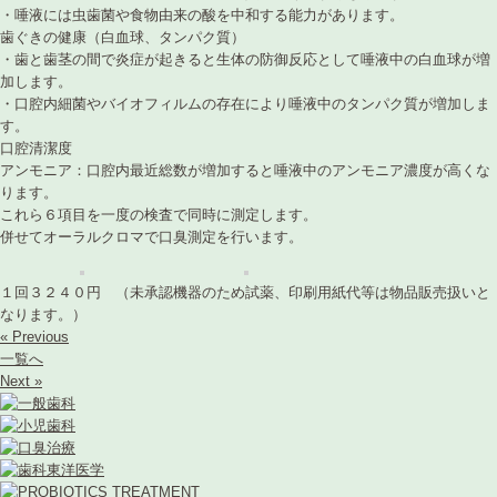
・唾液には虫歯菌や食物由来の酸を中和する能力があります。
歯ぐきの健康（白血球、タンパク質）
・歯と歯茎の間で炎症が起きると生体の防御反応として唾液中の白血球が増
加します。
・口腔内細菌やバイオフィルムの存在により唾液中のタンパク質が増加しま
す。
口腔清潔度
アンモニア：口腔内最近総数が増加すると唾液中のアンモニア濃度が高くな
ります。
これら６項目を一度の検査で同時に測定します。
併せてオーラルクロマで口臭測定を行います。
１回３２４０円 （未承認機器のため試薬、印刷用紙代等は物品販売扱いと
なります。）
« Previous
一覧へ
Next »