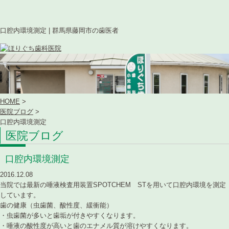
口腔内環境測定 | 群馬県藤岡市の歯医者
HOME
>
医院ブログ
>
口腔内環境測定
医院ブログ
口腔内環境測定
2016.12.08
当院では最新の唾液検査用装置SPOTCHEM STを用いて口腔内環境を測定
しています。
歯の健康（虫歯菌、酸性度、緩衝能）
・虫歯菌が多いと歯垢が付きやすくなります。
・唾液の酸性度が高いと歯のエナメル質が溶けやすくなります。