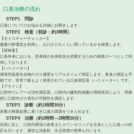
口臭治療の流れ
STEP1 問診
口臭についてのお悩みを詳細にお聞きします。
STEP2 検査（初診：約3時間）
【モイスチャーチェッカー】
微量の静電気を利用し、お口がどれくらい潤っているかを検査します。
【尿検査】
口臭外来における、患者様の全身状況を把握するための検査の一つとして利
用しております。
【ハリメーター】
揮発性硫黄化合物のガス濃度をリアルタイムで測定します。鼻臭の測定も可
能です。世界で最もよく使用されている口臭測定器（ハリメーター）です。
【アテイン】
口腔内ウレアーゼ活性測定器。口腔内の嫌気性細菌の増殖状況により、間接
的に口腔内ガス発生の可能性を測定します。
STEP3 診断（約1時間30分）
多数の検査結果に基づき口臭の原因をつきとめます。
STEP4 治療（約2時間～2時間30分）
症状に応じ、口腔内環境の改善またカウンセリングを主体とした口臭への対
応を行います。適切な消臭剤、生活習慣の指導も行います。