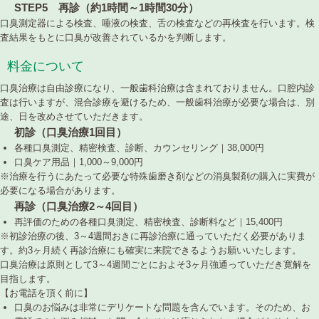
STEP5 再診（約1時間～1時間30分）
口臭測定器による検査、唾液の検査、舌の検査などの再検査を行います。検
査結果をもとに口臭が改善されているかを判断します。
料金について
口臭治療は自由診療になり、一般歯科治療は含まれておりません。口腔内診
査は行いますが、混合診療を避けるため、一般歯科治療が必要な場合は、別
途、日を改めさせていただきます。
初診（口臭治療1回目）
各種口臭測定、精密検査、診断、カウンセリング｜38,000円
口臭ケア用品｜1,000～9,000円
※治療を行うにあたって必要な特殊歯磨き剤などの消臭製剤の購入に実費が
必要になる場合があります。
再診（口臭治療2～4回目）
再評価のための各種口臭測定、精密検査、診断料など｜15,400円
※初診治療の後、3～4週間おきに再診治療に通っていただく必要がありま
す。約3ヶ月続く再診治療にも確実に来院できるようお願いいたします。
口臭治療は原則として3～4週間ごとにおよそ3ヶ月強通っていただき寛解を
目指します。
【お電話を頂く前に】
口臭のお悩みは非常にデリケートな問題を含んでいます。そのため、お